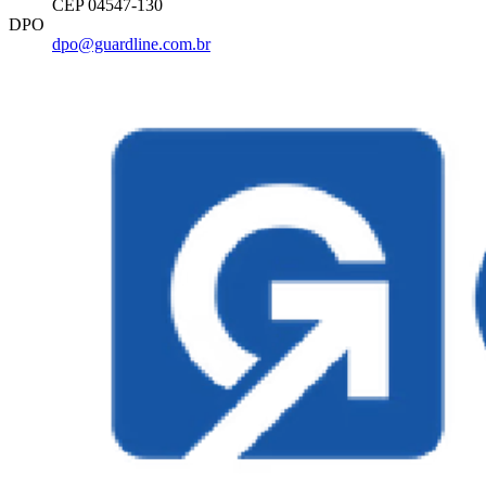
CEP 04547-130
DPO
dpo@guardline.com.br